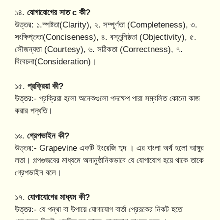
১৪.
যোগাযোগের সাত c কী?
উত্তর: ১.স্পষ্টতা(Clarity), ২. সম্পূর্ণতা (Completeness), ৩.
সংক্ষিপ্ততা(Conciseness), ৪. বস্তুনিষ্ঠতা (Objectivity), ৫.
সৌজন্যতা (Courtesy), ৬. সঠিকতা (Correctness), ৭.
বিবেচনা(Consideration)।
১৫.
প্রক্রিয়া কী?
উত্তর:- প্রক্রিয়া হলো অনেকগুলো পদক্ষেপ পারা সম্বলিত কোনো কাজ
করার পদ্ধতি।
১৬.
গ্রেপভাইন কী?
উত্তর:- Grapevine একটি ইংরেজি শব্দ । এর বাংলা অর্থ হলো আঙ্গুর
লতা। গল্পগুজবের মাধ্যমে অনানুষ্ঠানিকভাবে যে যোগাযোগ হয়ে থাকে তাকে
গ্রেপভাইন বলে।
১৭.
যোগাযোগের মাধ্যম কী?
উত্তর:- যে পন্থা বা উপায়ে যোগাযোগ বার্তা প্রেরকের নিকট হতে