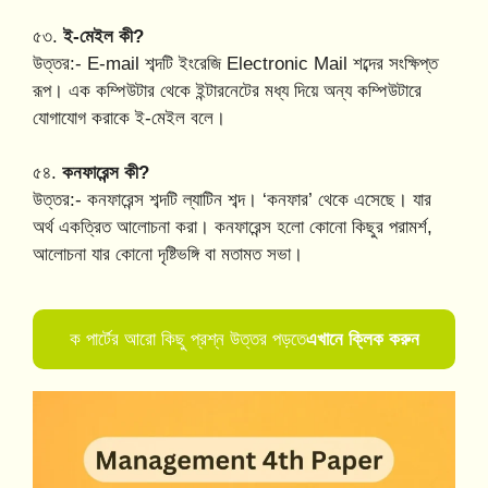
৫৩.
ই-মেইল কী?
উত্তর:- E-mail শব্দটি ইংরেজি Electronic Mail শব্দের সংক্ষিপ্ত
রূপ। এক কম্পিউটার থেকে ইন্টারনেটের মধ্য দিয়ে অন্য কম্পিউটারে
যোগাযোগ করাকে ই-মেইল বলে।
৫৪.
কনফারেন্স কী?
উত্তর:- কনফারেন্স শব্দটি ল্যাটিন শব্দ। ‘কনফার’ থেকে এসেছে। যার
অর্থ একত্রিত আলোচনা করা। কনফারেন্স হলো কোনো কিছুর পরামর্শ,
আলোচনা যার কোনো দৃষ্টিভঙ্গি বা মতামত সভা।
ক পার্টের আরো কিছু প্রশ্ন উত্তর পড়তে
এখানে ক্লিক করুন