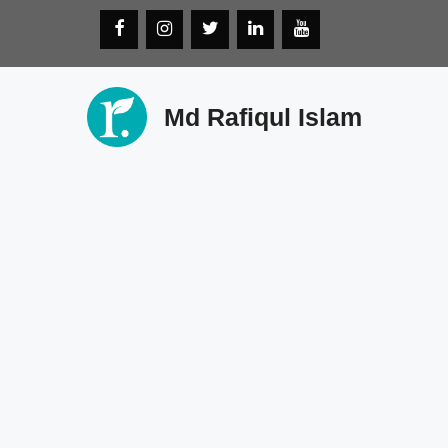
Skip
to
content
Md Rafiqul Islam