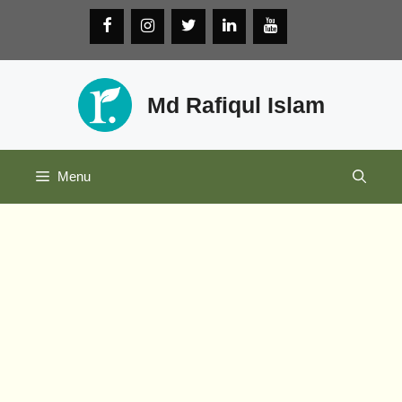
Skip
to
content
Md Rafiqul Islam
Menu