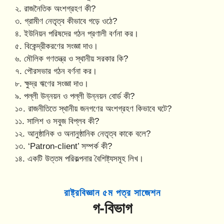
২. রাজনৈতিক অংশগ্রহণ কী?
৩. গ্রামীণ নেতৃত্ব কীভাবে গড়ে ওঠে?
৪. ইউনিয়ন পরিষদের গঠন প্রণালী বর্ণনা কর।
৫. বিকেন্দ্রীকরণের সংজ্ঞা দাও।
৬. মৌলিক গণতন্ত্র ও স্থানীয় সরকার কি?
৭. পৌরসভার গঠন বর্ণনা কর।
৮. ক্ষুদ্র ঋণের সংজ্ঞা দাও।
৯. পল্লী উন্নয়ন ও পল্লী উন্নয়ন বোর্ড কী?
১০. রাজনীতিতে স্থানীয় জনগণের অংশগ্রহণ কিভাবে ঘটে?
১১. সালিশ ও সবুজ বিপ্লব কী?
১২. আনুষ্ঠানিক ও অনানুষ্ঠানিক নেতৃত্ব কাকে বলে?
১৩. ‘Patron-client’ সম্পর্ক কী?
১৪. একটি উত্তম পরিকল্পনার বৈশিষ্ট্যসমূহ লিখ।
রাষ্ট্রবিজ্ঞান
৫ম পত্র
সাজেশন
গ-বিভাগ