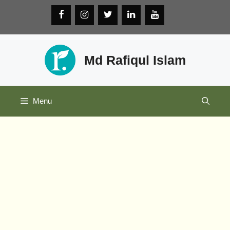
Skip
to
content
Md Rafiqul Islam
Menu