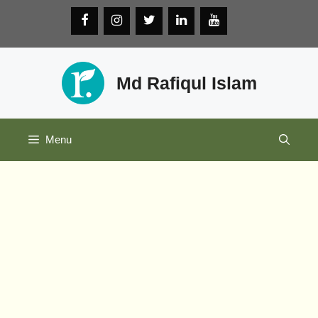
Skip
to
content
Md Rafiqul Islam
Menu