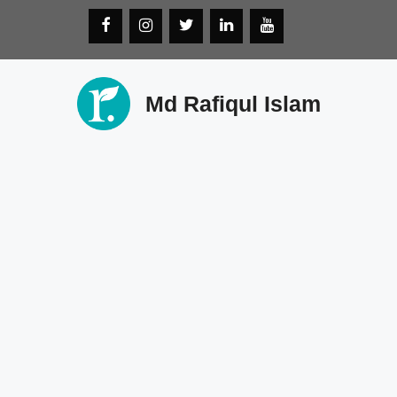
Skip
to
content
Md Rafiqul Islam