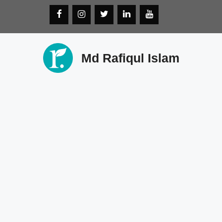
Skip
to
content
Md Rafiqul Islam