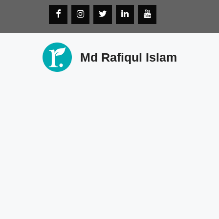
Skip
to
content
Md Rafiqul Islam